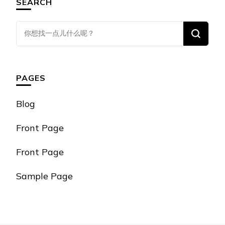
SEARCH
找
什
么
东
PAGES
西
吗?
Blog
Front Page
Front Page
Sample Page