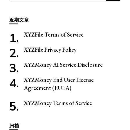
么
东
近期文章
西
吗?
XYZFile Terms of Service
XYZFile Privacy Policy
XYZMoney AI Service Disclosure
XYZMoney End User License
Agreement (EULA)
XYZMoney Terms of Service
归档