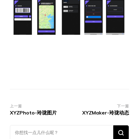
博
上一篇
下一篇
XYZPhoto-玲珑图片
XYZMaker-玲珑动态
文
导
找
航
什