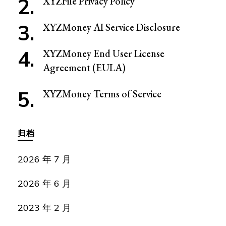
XYZFile Privacy Policy
XYZMoney AI Service Disclosure
XYZMoney End User License
Agreement (EULA)
XYZMoney Terms of Service
归档
2026 年 7 月
2026 年 6 月
2023 年 2 月