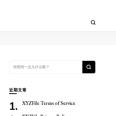
找
什
么
东
近期文章
西
吗?
XYZFile Terms of Service