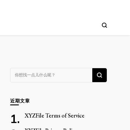
找
什
么
东
近期文章
西
吗?
XYZFile Terms of Service