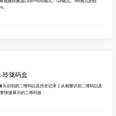
可以将视频转换成LivePhoto格式、Gif格式、lmr格式的软
Ph …
ox-玲珑码盒
摄像头识别的二维码以及历史记录 2.从相册识别二维码以及
需要快捷展示的二维码放 …