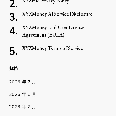
XYZFile Privacy Policy
XYZMoney AI Service Disclosure
XYZMoney End User License
Agreement (EULA)
XYZMoney Terms of Service
归档
2026 年 7 月
2026 年 6 月
2023 年 2 月