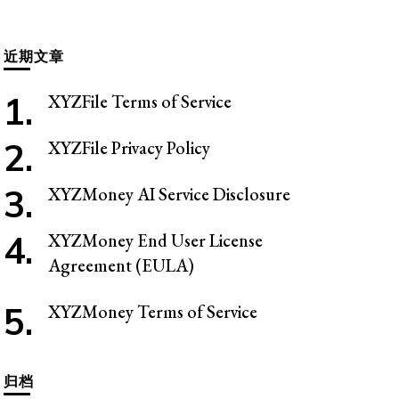
么
东
近期文章
西
吗?
XYZFile Terms of Service
XYZFile Privacy Policy
XYZMoney AI Service Disclosure
XYZMoney End User License
Agreement (EULA)
XYZMoney Terms of Service
归档