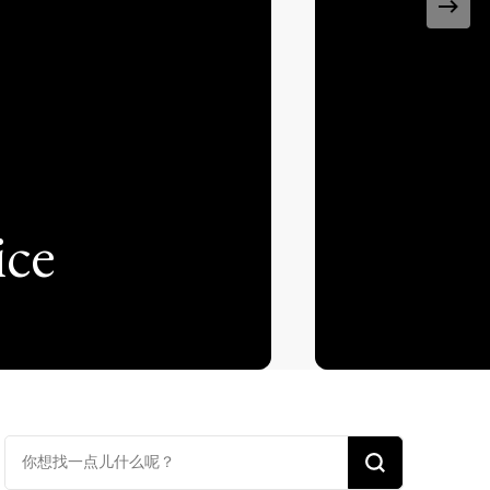
ice
找
什