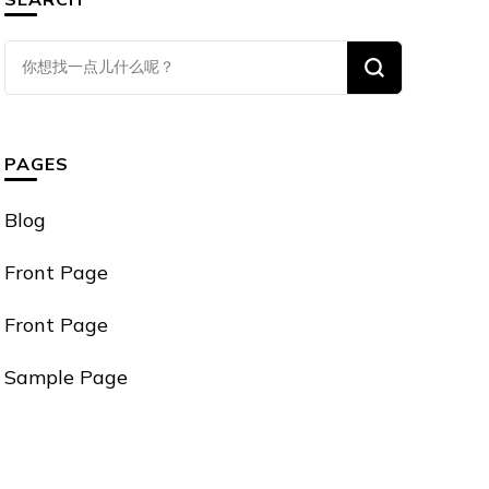
找
什
么
东
PAGES
西
吗?
Blog
Front Page
Front Page
Sample Page