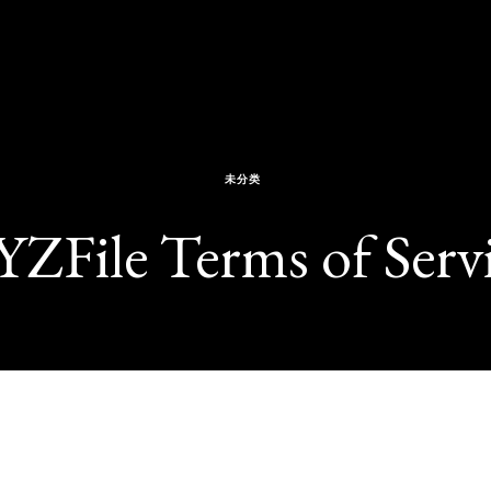
未分类
ZFile Terms of Serv