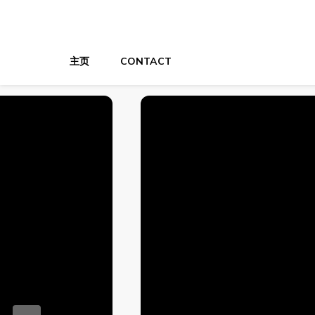
XYZTech
XYZTech
主页
CONTACT