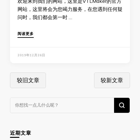
欢迎来到我们的网站，这里是VTLMaker的官方
网站，这里将会为您竭力服务，在您遇到任何疑
问时，我们都会第一时 …
阅读更多
2019年12月26日
文
较旧文章
较新文章
章
导
航
找
什
么
东
近期文章
西