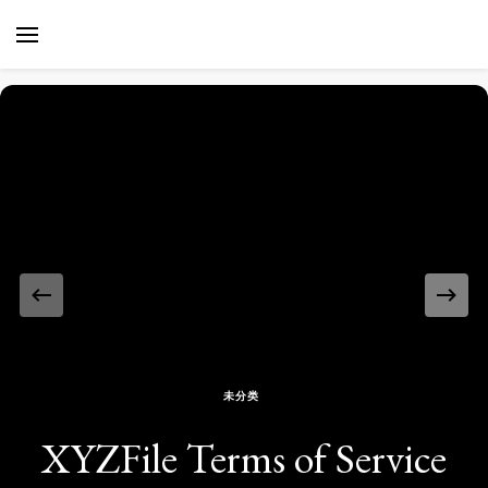
XYZTech
XYZTech
未分类
XYZFile Privacy Policy