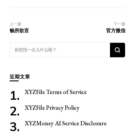
博
上一篇
下一篇
畅所欲言
官方微信
文
导
找
航
什
么
东
近期文章
西
吗?
XYZFile Terms of Service
XYZFile Privacy Policy
XYZMoney AI Service Disclosure